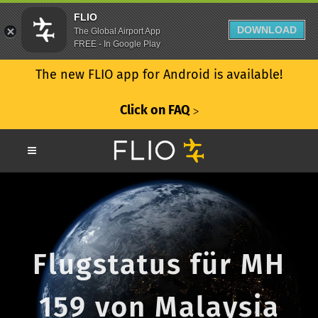
FLIO
DOWNLOAD
The Global Airport App
FREE - In Google Play
The new FLIO app for Android is available!
Click on FAQ
ᐳ
Flugstatus für MH
159 von Malaysia