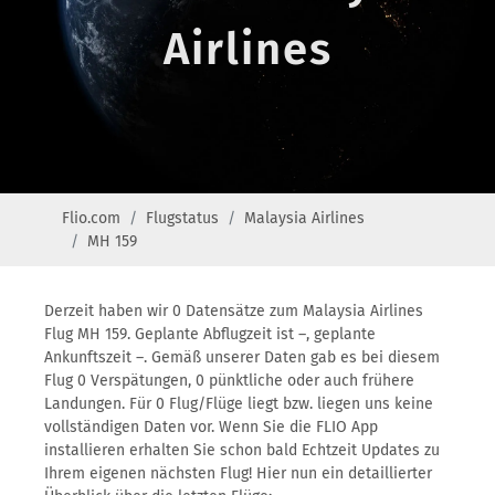
Airlines
Flio.com
Flugstatus
Malaysia Airlines
MH 159
Derzeit haben wir 0 Datensätze zum Malaysia Airlines
Flug MH 159. Geplante Abflugzeit ist –, geplante
Ankunftszeit –. Gemäß unserer Daten gab es bei diesem
Flug 0 Verspätungen, 0 pünktliche oder auch frühere
Landungen. Für 0 Flug/Flüge liegt bzw. liegen uns keine
vollständigen Daten vor. Wenn Sie die FLIO App
installieren erhalten Sie schon bald Echtzeit Updates zu
Ihrem eigenen nächsten Flug! Hier nun ein detaillierter