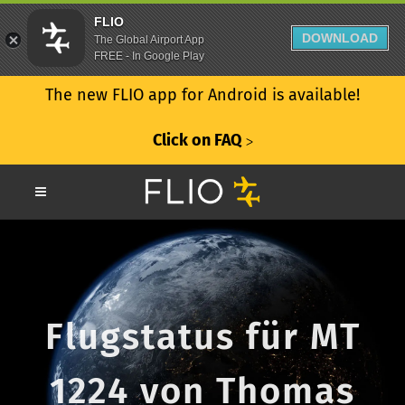
FLIO
DOWNLOAD
The Global Airport App
FREE - In Google Play
The new FLIO app for Android is available!
Click on FAQ
ᐳ
Flugstatus für MT
1224 von Thomas