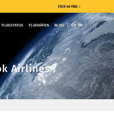
Click on FAQ
ᐳ
|
FLUGSTATUS
FLUGHÄFEN
BLOG
EN
DE
k Airlines