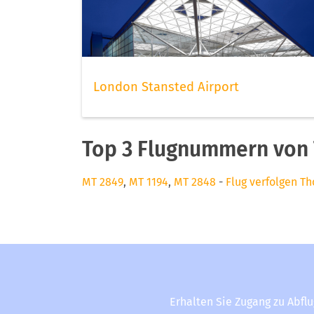
London Stansted Airport
Top 3 Flugnummern von 
MT 2849
,
MT 1194
,
MT 2848
-
Flug verfolgen T
Erhalten Sie Zugang zu Abfl