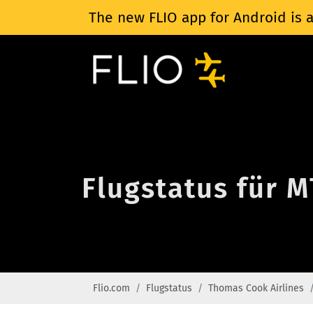
The new FLIO app for Android is a
Flugstatus für 
Flio.com
Flugstatus
Thomas Cook Airlines