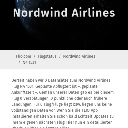
Nordwind Airlines
Flio.com
Flugstatus
Nordwind Airlines
N4 1531
Derzeit haben wir 0 Datensätze zum Nordwind Airlines
Flug N4 1531. Geplante Abflugzeit ist –, geplante
Ankunftszeit –. Gemäß unserer Daten gab es bei diesem
Flug 0 Verspätungen, 0 pünktliche oder auch frühere
Landungen. Für 0 Flug/Flüge liegt bzw. liegen uns keine
vollständigen Daten vor. Wenn Sie die FLIO App
installieren erhalten Sie schon bald Echtzeit Updates zu
Ihrem eigenen nächsten Flug! Hier nun ein detaillierter