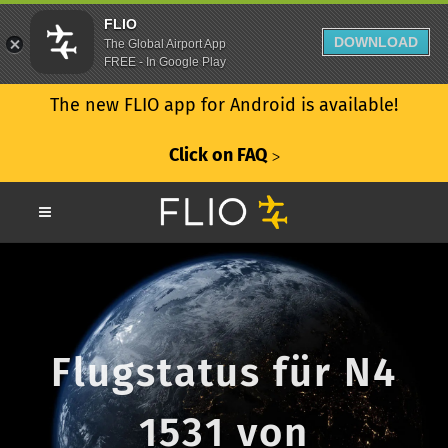
FLIO
DOWNLOAD
The Global Airport App
FREE - In Google Play
The new FLIO app for Android is available!
Click on FAQ
ᐳ
Flugstatus für N4
1531 von