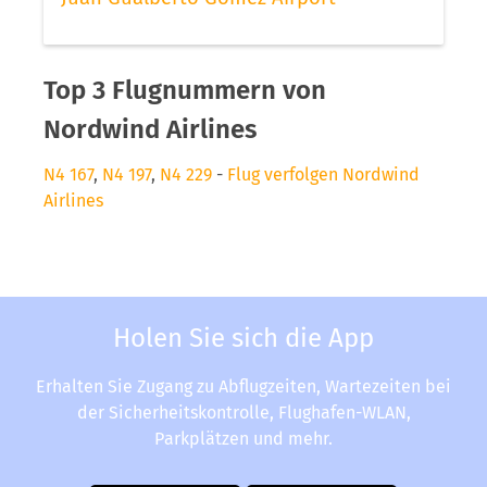
Top 3 Flugnummern von
Nordwind Airlines
N4 167
,
N4 197
,
N4 229
-
Flug verfolgen Nordwind
Airlines
Holen Sie sich die App
Erhalten Sie Zugang zu Abflugzeiten, Wartezeiten bei
der Sicherheitskontrolle, Flughafen-WLAN,
Parkplätzen und mehr.