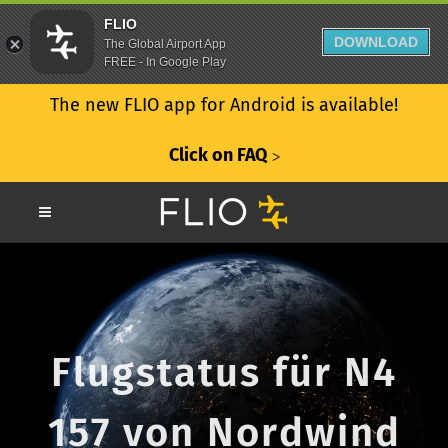
FLIO
DOWNLOAD
The Global Airport App
FREE - In Google Play
The new FLIO app for Android is available!
Click on FAQ
ᐳ
Flugstatus für N4
157 von Nordwind