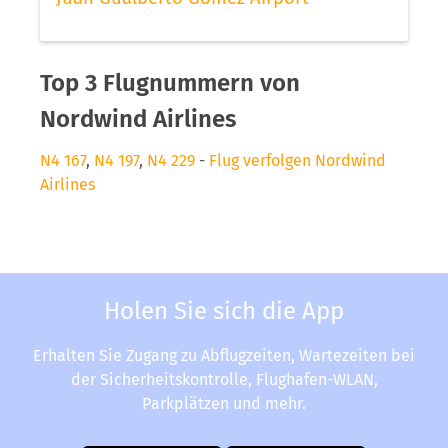
Top 3 Flugnummern von
Nordwind Airlines
N4 167
,
N4 197
,
N4 229
-
Flug verfolgen Nordwind
Airlines
Holen Sie sich die App
Erhalten Sie Zugang zu Abflugzeiten, Wartezeiten bei
der Sicherheitskontrolle, Flughafen-WLAN,
Parkplätzen und mehr.