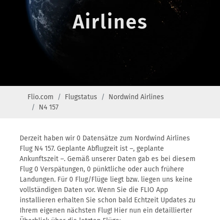
Airlines
Flio.com
Flugstatus
Nordwind Airlines
N4 157
Derzeit haben wir 0 Datensätze zum Nordwind Airlines
Flug N4 157. Geplante Abflugzeit ist –, geplante
Ankunftszeit –. Gemäß unserer Daten gab es bei diesem
Flug 0 Verspätungen, 0 pünktliche oder auch frühere
Landungen. Für 0 Flug/Flüge liegt bzw. liegen uns keine
vollständigen Daten vor. Wenn Sie die FLIO App
installieren erhalten Sie schon bald Echtzeit Updates zu
Ihrem eigenen nächsten Flug! Hier nun ein detaillierter