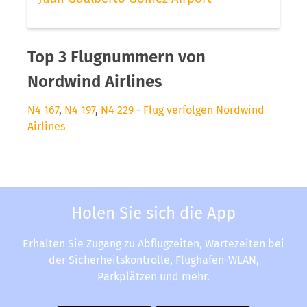
Top 3 Flugnummern von
Nordwind Airlines
N4 167
,
N4 197
,
N4 229
-
Flug verfolgen Nordwind
Airlines
Holen Sie sich die App
Erhalten Sie Zugang zu Abflugzeiten, Wartezeiten bei
der Sicherheitskontrolle, Flughafen-WLAN,
Parkplätzen und mehr.