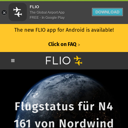
FLIO
DOWNLOAD
The Global Airport App
FREE - In Google Play
The new FLIO app for Android is available!
Click on FAQ
ᐳ
Flugstatus für N4
161 von Nordwind