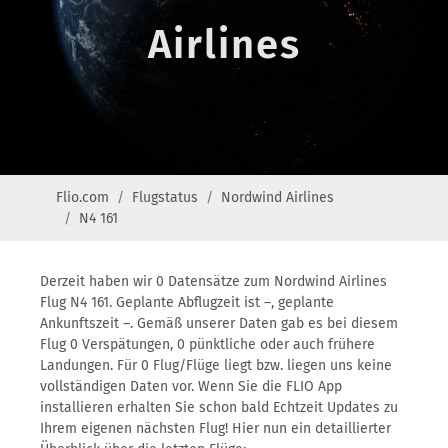
Airlines
Flio.com
Flugstatus
Nordwind Airlines
N4 161
Derzeit haben wir 0 Datensätze zum Nordwind Airlines
Flug N4 161. Geplante Abflugzeit ist –, geplante
Ankunftszeit –. Gemäß unserer Daten gab es bei diesem
Flug 0 Verspätungen, 0 pünktliche oder auch frühere
Landungen. Für 0 Flug/Flüge liegt bzw. liegen uns keine
vollständigen Daten vor. Wenn Sie die FLIO App
installieren erhalten Sie schon bald Echtzeit Updates zu
Ihrem eigenen nächsten Flug! Hier nun ein detaillierter