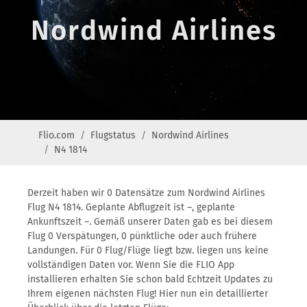
Nordwind Airlines
Flio.com
Flugstatus
Nordwind Airlines
N4 1814
Derzeit haben wir 0 Datensätze zum Nordwind Airlines
Flug N4 1814. Geplante Abflugzeit ist –, geplante
Ankunftszeit –. Gemäß unserer Daten gab es bei diesem
Flug 0 Verspätungen, 0 pünktliche oder auch frühere
Landungen. Für 0 Flug/Flüge liegt bzw. liegen uns keine
vollständigen Daten vor. Wenn Sie die FLIO App
installieren erhalten Sie schon bald Echtzeit Updates zu
Ihrem eigenen nächsten Flug! Hier nun ein detaillierter