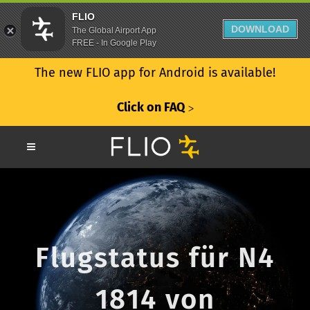
FLIO
DOWNLOAD
The Global Airport App
FREE - In Google Play
The new FLIO app for Android is available!
Click on FAQ
ᐳ
Flugstatus für N4
1814 von