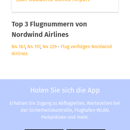
Top 3 Flugnummern von
Nordwind Airlines
N4 167
,
N4 197
,
N4 229
-
Flug verfolgen Nordwind
Airlines
Holen Sie sich die App
Erhalten Sie Zugang zu Abflugzeiten, Wartezeiten bei
der Sicherheitskontrolle, Flughafen-WLAN,
Parkplätzen und mehr.