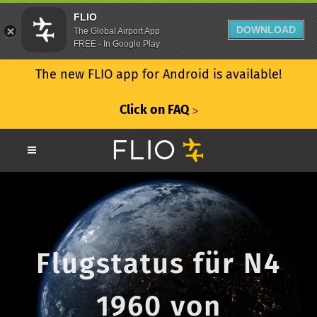
FLIO
DOWNLOAD
The Global Airport App
FREE - In Google Play
The new FLIO app for Android is available!
Click on FAQ
ᐳ
Flugstatus für N4
1960 von