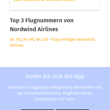
Top 3 Flugnummern von
Nordwind Airlines
N4 167
,
N4 197
,
N4 229
-
Flug verfolgen Nordwind
Airlines
Holen Sie sich die App
Erhalten Sie Zugang zu Abflugzeiten, Wartezeiten bei
der Sicherheitskontrolle, Flughafen-WLAN,
Parkplätzen und mehr.