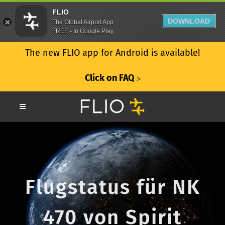
FLIO
DOWNLOAD
The Global Airport App
FREE - In Google Play
The new FLIO app for Android is available!
Click on FAQ
ᐳ
Flugstatus für NK
470 von Spirit