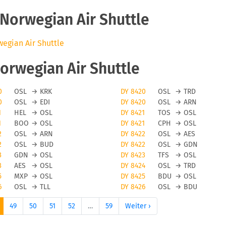
Norwegian Air Shuttle
wegian Air Shuttle
orwegian Air Shuttle
0
OSL
→
KRK
DY 8420
OSL
→
TRD
0
OSL
→
EDI
DY 8420
OSL
→
ARN
1
HEL
→
OSL
DY 8421
TOS
→
OSL
1
BOO
→
OSL
DY 8421
CPH
→
OSL
2
OSL
→
ARN
DY 8422
OSL
→
AES
2
OSL
→
BUD
DY 8422
OSL
→
GDN
3
GDN
→
OSL
DY 8423
TFS
→
OSL
3
AES
→
OSL
DY 8424
OSL
→
TRD
5
MXP
→
OSL
DY 8425
BDU
→
OSL
6
OSL
→
TLL
DY 8426
OSL
→
BDU
49
50
51
52
…
59
Weiter ›