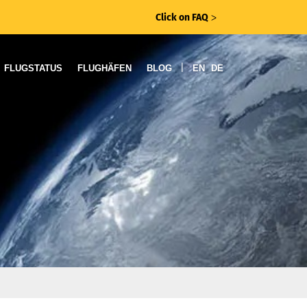
Click on FAQ
ᐳ
|
FLUGSTATUS
FLUGHÄFEN
BLOG
EN
DE