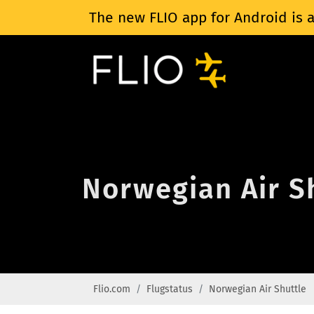
The new FLIO app for Android is a
Norwegian Air Sh
Flio.com
Flugstatus
Norwegian Air Shuttle