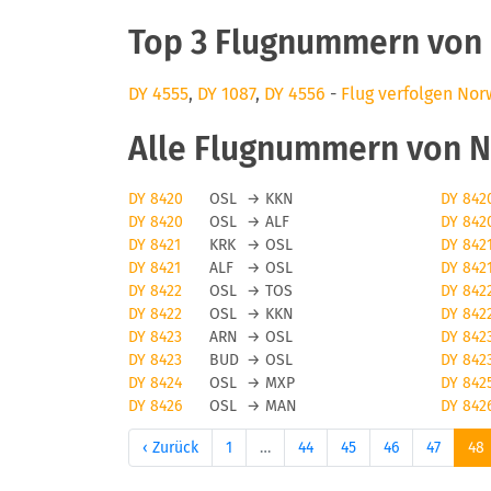
Top 3 Flugnummern von 
DY 4555
,
DY 1087
,
DY 4556
-
Flug verfolgen Nor
Alle Flugnummern von N
DY 8420
OSL
→
KKN
DY 842
DY 8420
OSL
→
ALF
DY 842
DY 8421
KRK
→
OSL
DY 842
DY 8421
ALF
→
OSL
DY 842
DY 8422
OSL
→
TOS
DY 842
DY 8422
OSL
→
KKN
DY 842
DY 8423
ARN
→
OSL
DY 842
DY 8423
BUD
→
OSL
DY 842
DY 8424
OSL
→
MXP
DY 842
DY 8426
OSL
→
MAN
DY 842
‹ Zurück
1
…
44
45
46
47
48