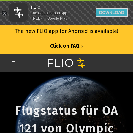
FLIO
DOWNLOAD
The Global Airport App
FREE - In Google Play
The new FLIO app for Android is available!
Click on FAQ
ᐳ
Flugstatus für OA
121 von Olympic