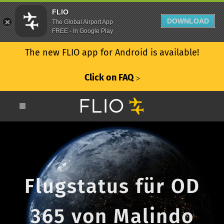
FLIO
DOWNLOAD
The Global Airport App
FREE - In Google Play
The new FLIO app for Android is available!
Click on FAQ
ᐳ
Flugstatus für OD
365 von Malindo