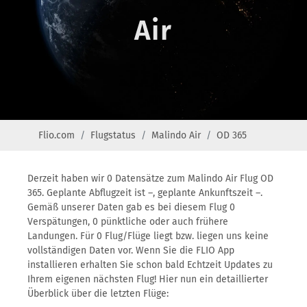
Air
Flio.com
Flugstatus
Malindo Air
OD 365
Derzeit haben wir 0 Datensätze zum Malindo Air Flug OD
365. Geplante Abflugzeit ist –, geplante Ankunftszeit –.
Gemäß unserer Daten gab es bei diesem Flug 0
Verspätungen, 0 pünktliche oder auch frühere
Landungen. Für 0 Flug/Flüge liegt bzw. liegen uns keine
vollständigen Daten vor. Wenn Sie die FLIO App
installieren erhalten Sie schon bald Echtzeit Updates zu
Ihrem eigenen nächsten Flug! Hier nun ein detaillierter
Überblick über die letzten Flüge: