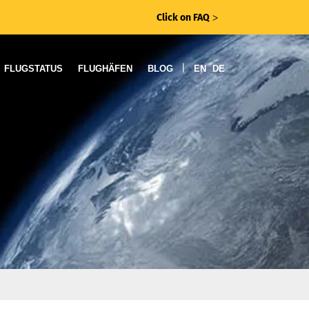
Click on FAQ
ᐳ
|
FLUGSTATUS
FLUGHÄFEN
BLOG
EN
DE