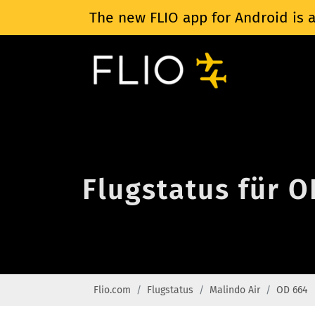
The new FLIO app for Android is a
Flugstatus für O
Flio.com
Flugstatus
Malindo Air
OD 664