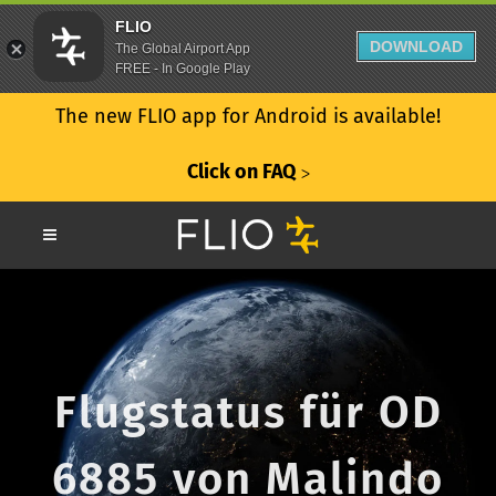
FLIO
DOWNLOAD
The Global Airport App
FREE - In Google Play
The new FLIO app for Android is available!
Click on FAQ
ᐳ
Flugstatus für OD
6885 von Malindo