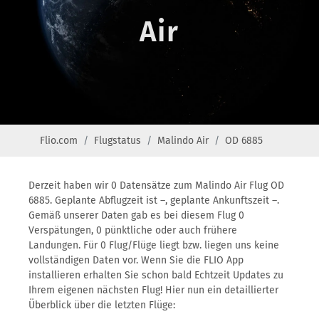
Air
Flio.com
Flugstatus
Malindo Air
OD 6885
Derzeit haben wir 0 Datensätze zum Malindo Air Flug OD
6885. Geplante Abflugzeit ist –, geplante Ankunftszeit –.
Gemäß unserer Daten gab es bei diesem Flug 0
Verspätungen, 0 pünktliche oder auch frühere
Landungen. Für 0 Flug/Flüge liegt bzw. liegen uns keine
vollständigen Daten vor. Wenn Sie die FLIO App
installieren erhalten Sie schon bald Echtzeit Updates zu
Ihrem eigenen nächsten Flug! Hier nun ein detaillierter
Überblick über die letzten Flüge: