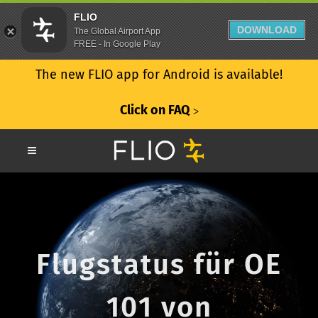
FLIO
DOWNLOAD
The Global Airport App
FREE - In Google Play
The new FLIO app for Android is available!
Click on FAQ
ᐳ
Flugstatus für OE
101 von