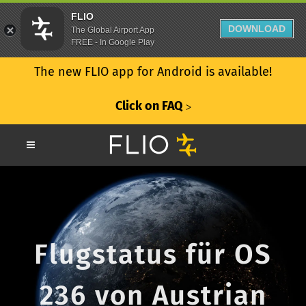
FLIO
DOWNLOAD
The Global Airport App
FREE - In Google Play
The new FLIO app for Android is available!
Click on FAQ
ᐳ
Flugstatus für OS
236 von Austrian