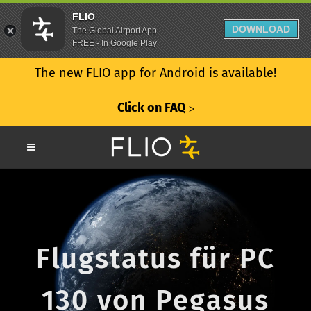
FLIO
DOWNLOAD
The Global Airport App
FREE - In Google Play
The new FLIO app for Android is available!
Click on FAQ
ᐳ
Flugstatus für PC
130 von Pegasus