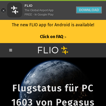
FLIO
DOWNLOAD
The Global Airport App
FREE - In Google Play
The new FLIO app for Android is available!
Click on FAQ
ᐳ
Flugstatus für PC
1603 von Pegasus