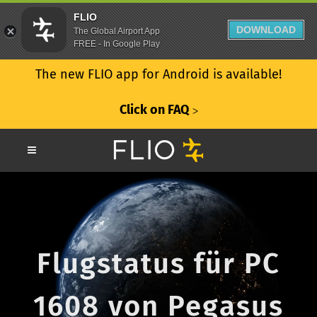
FLIO
DOWNLOAD
The Global Airport App
FREE - In Google Play
The new FLIO app for Android is available!
Click on FAQ
ᐳ
Flugstatus für PC
1608 von Pegasus