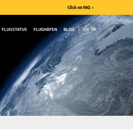
Click on FAQ
ᐳ
|
FLUGSTATUS
FLUGHÄFEN
BLOG
EN
DE