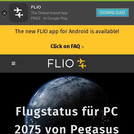
FLIO
DOWNLOAD
The Global Airport App
FREE - In Google Play
The new FLIO app for Android is available!
Click on FAQ
ᐳ
Flugstatus für PC
2075 von Pegasus