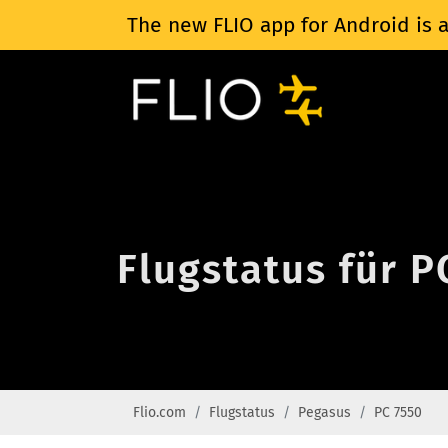
The new FLIO app for Android is a
Flugstatus für 
Flio.com
Flugstatus
Pegasus
PC 7550