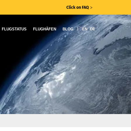
Click on FAQ
ᐳ
|
FLUGSTATUS
FLUGHÄFEN
BLOG
EN
DE