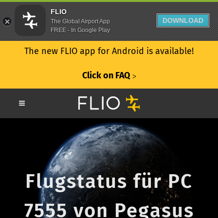
FLIO
DOWNLOAD
The Global Airport App
FREE - In Google Play
The new FLIO app for Android is available!
Click on FAQ
ᐳ
Flugstatus für PC
7555 von Pegasus