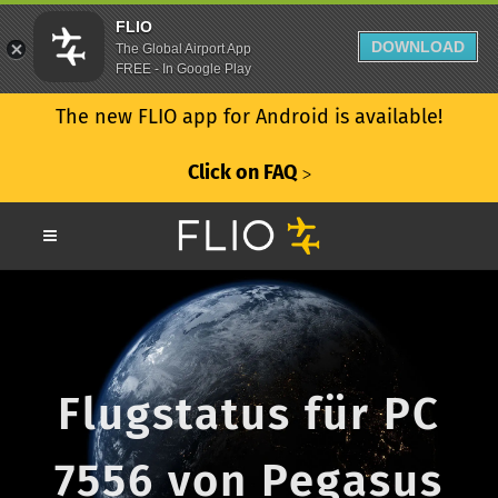
FLIO
DOWNLOAD
The Global Airport App
FREE - In Google Play
The new FLIO app for Android is available!
Click on FAQ
ᐳ
Flugstatus für PC
7556 von Pegasus