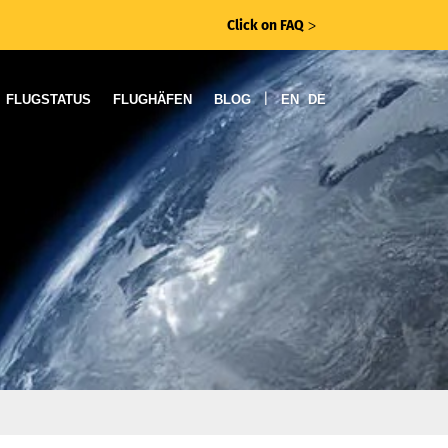
Click on FAQ
ᐳ
|
FLUGSTATUS
FLUGHÄFEN
BLOG
EN
DE