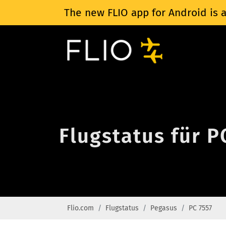
The new FLIO app for Android is a
Flugstatus für P
Flio.com
Flugstatus
Pegasus
PC 7557