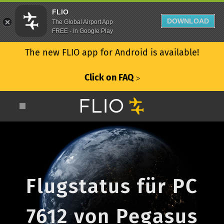
FLIO
DOWNLOAD
The Global Airport App
FREE - In Google Play
The new FLIO app for Android is available!
Click on FAQ
ᐳ
Flugstatus für PC
7612 von Pegasus