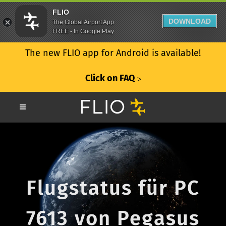
FLIO
DOWNLOAD
The Global Airport App
FREE - In Google Play
The new FLIO app for Android is available!
Click on FAQ
ᐳ
Flugstatus für PC
7613 von Pegasus