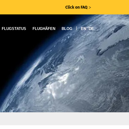
Click on FAQ
ᐳ
|
FLUGSTATUS
FLUGHÄFEN
BLOG
EN
DE