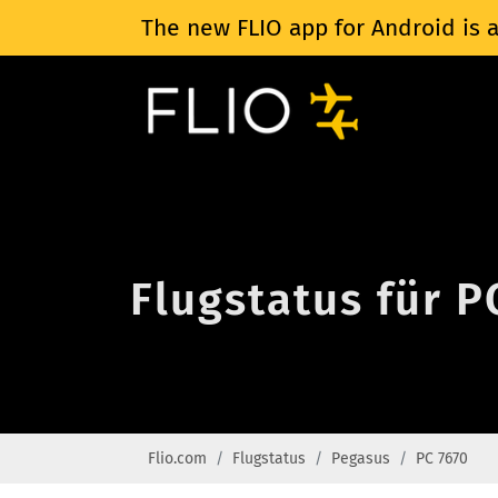
The new FLIO app for Android is a
Flugstatus für P
Flio.com
Flugstatus
Pegasus
PC 7670