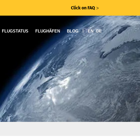
Click on FAQ
ᐳ
|
FLUGSTATUS
FLUGHÄFEN
BLOG
EN
DE