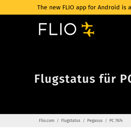
The new FLIO app for Android is a
Flugstatus für P
Flio.com
Flugstatus
Pegasus
PC 7674