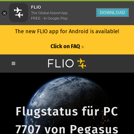
FLIO
DOWNLOAD
The Global Airport App
FREE - In Google Play
The new FLIO app for Android is available!
Click on FAQ
ᐳ
Flugstatus für PC
7707 von Pegasus