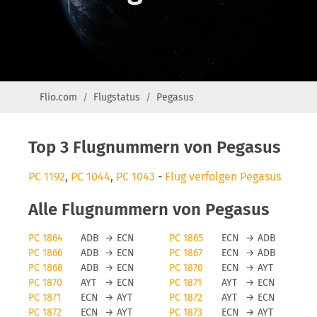
Flio.com
Flugstatus
Pegasus
Top 3 Flugnummern von Pegasus
PC 1192
,
PC 1044
,
PC 1043
-
Flug verfolgen Pegasus
Alle Flugnummern von Pegasus
PC 1864
ADB
→
ECN
PC 1865
ECN
→
ADB
PC 1866
ADB
→
ECN
PC 1867
ECN
→
ADB
PC 1868
ADB
→
ECN
PC 1870
ECN
→
AYT
PC 1870
AYT
→
ECN
PC 1871
AYT
→
ECN
PC 1871
ECN
→
AYT
PC 1872
AYT
→
ECN
PC 1872
ECN
→
AYT
PC 1873
ECN
→
AYT