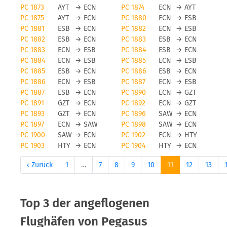
PC 1873
AYT
→
ECN
PC 1874
ECN
→
AYT
PC 1875
AYT
→
ECN
PC 1880
ECN
→
ESB
PC 1881
ESB
→
ECN
PC 1882
ECN
→
ESB
PC 1882
ESB
→
ECN
PC 1883
ESB
→
ECN
PC 1883
ECN
→
ESB
PC 1884
ESB
→
ECN
PC 1884
ECN
→
ESB
PC 1885
ECN
→
ESB
PC 1885
ESB
→
ECN
PC 1886
ESB
→
ECN
PC 1886
ECN
→
ESB
PC 1887
ECN
→
ESB
PC 1887
ESB
→
ECN
PC 1890
ECN
→
GZT
PC 1891
GZT
→
ECN
PC 1892
ECN
→
GZT
PC 1893
GZT
→
ECN
PC 1896
SAW
→
ECN
PC 1897
ECN
→
SAW
PC 1898
SAW
→
ECN
PC 1900
SAW
→
ECN
PC 1902
ECN
→
HTY
PC 1903
HTY
→
ECN
PC 1904
HTY
→
ECN
‹ Zurück
1
…
7
8
9
10
11
12
13
Top 3 der angeflogenen
Flughäfen von Pegasus