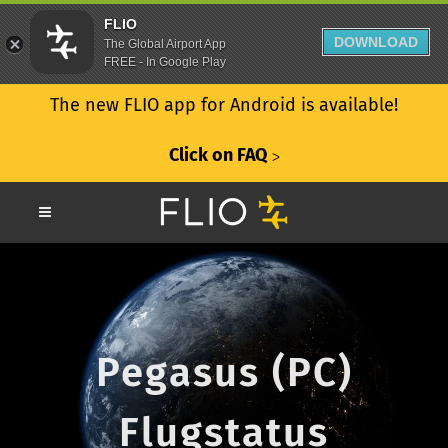
FLIO
DOWNLOAD
The Global Airport App
FREE - In Google Play
The new FLIO app for Android is available!
Click on FAQ
ᐳ
Pegasus (PC)
Flugstatus