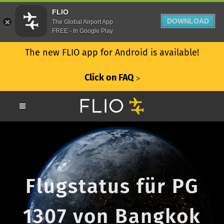
FLIO
DOWNLOAD
The Global Airport App
FREE - In Google Play
The new FLIO app for Android is available!
Click on FAQ
ᐳ
Flugstatus für PG
1307 von Bangkok