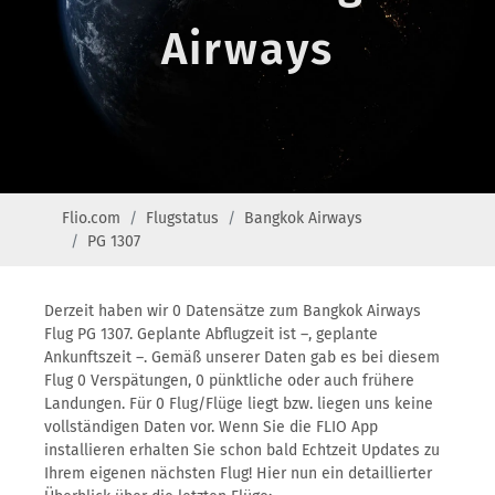
Airways
Flio.com
Flugstatus
Bangkok Airways
PG 1307
Derzeit haben wir 0 Datensätze zum Bangkok Airways
Flug PG 1307. Geplante Abflugzeit ist –, geplante
Ankunftszeit –. Gemäß unserer Daten gab es bei diesem
Flug 0 Verspätungen, 0 pünktliche oder auch frühere
Landungen. Für 0 Flug/Flüge liegt bzw. liegen uns keine
vollständigen Daten vor. Wenn Sie die FLIO App
installieren erhalten Sie schon bald Echtzeit Updates zu
Ihrem eigenen nächsten Flug! Hier nun ein detaillierter