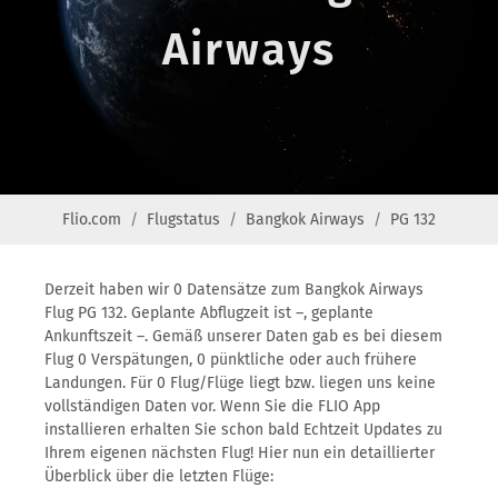
Airways
Flio.com
Flugstatus
Bangkok Airways
PG 132
Derzeit haben wir 0 Datensätze zum Bangkok Airways
Flug PG 132. Geplante Abflugzeit ist –, geplante
Ankunftszeit –. Gemäß unserer Daten gab es bei diesem
Flug 0 Verspätungen, 0 pünktliche oder auch frühere
Landungen. Für 0 Flug/Flüge liegt bzw. liegen uns keine
vollständigen Daten vor. Wenn Sie die FLIO App
installieren erhalten Sie schon bald Echtzeit Updates zu
Ihrem eigenen nächsten Flug! Hier nun ein detaillierter
Überblick über die letzten Flüge: