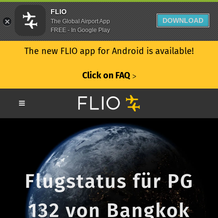
FLIO
DOWNLOAD
The Global Airport App
FREE - In Google Play
The new FLIO app for Android is available!
Click on FAQ
ᐳ
Flugstatus für PG
132 von Bangkok