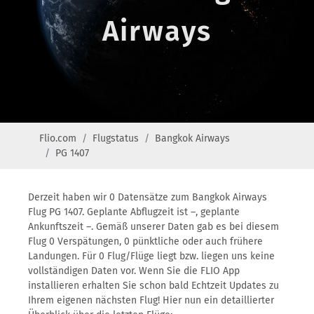
Airways
Flio.com
Flugstatus
Bangkok Airways
PG 1407
Derzeit haben wir 0 Datensätze zum Bangkok Airways
Flug PG 1407. Geplante Abflugzeit ist –, geplante
Ankunftszeit –. Gemäß unserer Daten gab es bei diesem
Flug 0 Verspätungen, 0 pünktliche oder auch frühere
Landungen. Für 0 Flug/Flüge liegt bzw. liegen uns keine
vollständigen Daten vor. Wenn Sie die FLIO App
installieren erhalten Sie schon bald Echtzeit Updates zu
Ihrem eigenen nächsten Flug! Hier nun ein detaillierter