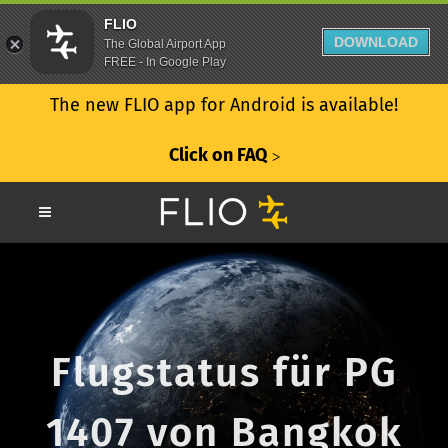
FLIO
DOWNLOAD
The Global Airport App
FREE - In Google Play
The new FLIO app for Android is available!
Click on FAQ
ᐳ
Flugstatus für PG
1407 von Bangkok