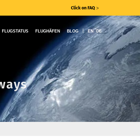
Click on FAQ
ᐳ
|
FLUGSTATUS
FLUGHÄFEN
BLOG
EN
DE
rways