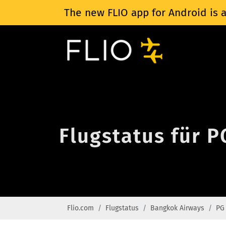
The new FLIO app for Android is a
Flugstatus für 
Flio.com
Flugstatus
Bangkok Airways
PG