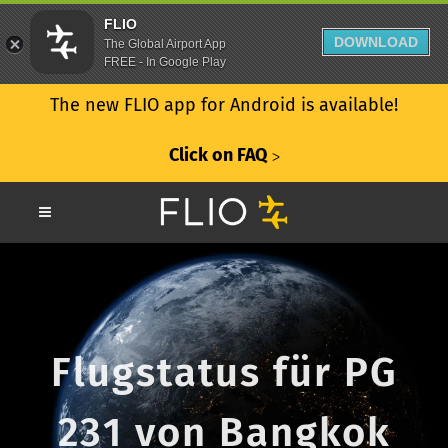
FLIO
DOWNLOAD
The Global Airport App
FREE - In Google Play
The new FLIO app for Android is available!
Click on FAQ
ᐳ
Flugstatus für PG
231 von Bangkok