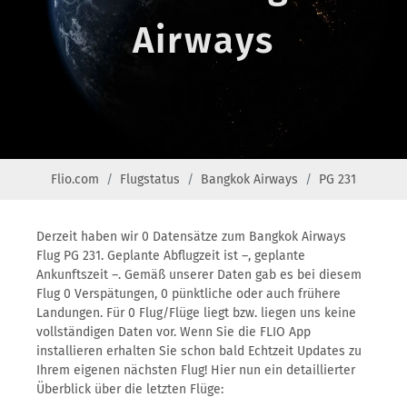
Airways
Flio.com
Flugstatus
Bangkok Airways
PG 231
Derzeit haben wir 0 Datensätze zum Bangkok Airways
Flug PG 231. Geplante Abflugzeit ist –, geplante
Ankunftszeit –. Gemäß unserer Daten gab es bei diesem
Flug 0 Verspätungen, 0 pünktliche oder auch frühere
Landungen. Für 0 Flug/Flüge liegt bzw. liegen uns keine
vollständigen Daten vor. Wenn Sie die FLIO App
installieren erhalten Sie schon bald Echtzeit Updates zu
Ihrem eigenen nächsten Flug! Hier nun ein detaillierter
Überblick über die letzten Flüge: