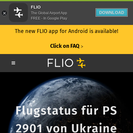
FLIO
DOWNLOAD
The Global Airport App
FREE - In Google Play
The new FLIO app for Android is available!
Click on FAQ
ᐳ
Flugstatus für PS
2901 von Ukraine