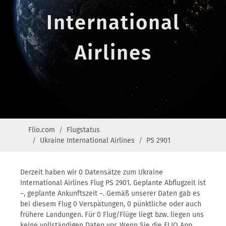
International
Airlines
Flio.com
Flugstatus
Ukraine International Airlines
PS 2901
Derzeit haben wir 0 Datensätze zum Ukraine
International Airlines Flug PS 2901. Geplante Abflugzeit ist
–, geplante Ankunftszeit –. Gemäß unserer Daten gab es
bei diesem Flug 0 Verspätungen, 0 pünktliche oder auch
frühere Landungen. Für 0 Flug/Flüge liegt bzw. liegen uns
keine vollständigen Daten vor. Wenn Sie die FLIO App