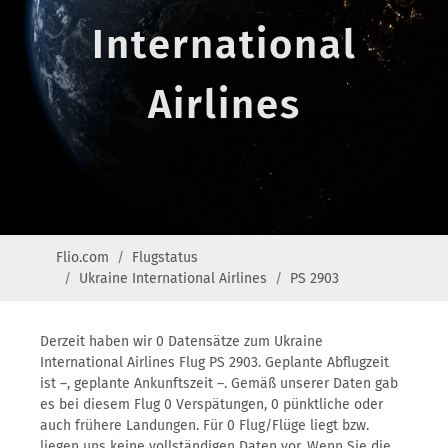
International
Airlines
Flio.com
Flugstatus
Ukraine International Airlines
PS 2903
Derzeit haben wir 0 Datensätze zum Ukraine
International Airlines Flug PS 2903. Geplante Abflugzeit
ist –, geplante Ankunftszeit –. Gemäß unserer Daten gab
es bei diesem Flug 0 Verspätungen, 0 pünktliche oder
auch frühere Landungen. Für 0 Flug/Flüge liegt bzw.
liegen uns keine vollständigen Daten vor. Wenn Sie die