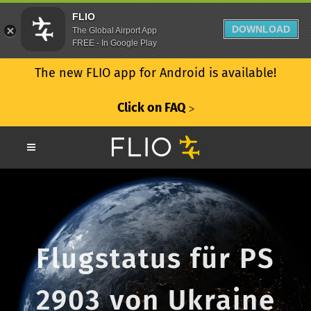
FLIO
DOWNLOAD
The Global Airport App
FREE - In Google Play
The new FLIO app for Android is available!
Click on FAQ
ᐳ
Flugstatus für PS
2903 von Ukraine