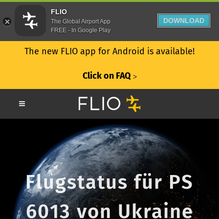
FLIO
DOWNLOAD
The Global Airport App
FREE - In Google Play
The new FLIO app for Android is available!
Click on FAQ
ᐳ
Flugstatus für PS
6013 von Ukraine