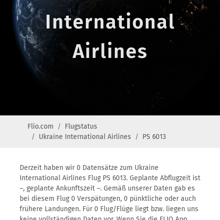
International
Airlines
Flio.com
Flugstatus
Ukraine International Airlines
PS 6013
Derzeit haben wir 0 Datensätze zum Ukraine
International Airlines Flug PS 6013. Geplante Abflugzeit ist
–, geplante Ankunftszeit –. Gemäß unserer Daten gab es
bei diesem Flug 0 Verspätungen, 0 pünktliche oder auch
frühere Landungen. Für 0 Flug/Flüge liegt bzw. liegen uns
keine vollständigen Daten vor. Wenn Sie die FLIO App