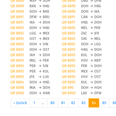
QR 8889
MXP
→
DOH
QR 8890
ORD
→
DFW
QR 8890
BKK
→
HKG
QR 8890
DOH
→
HKG
QR 8890
DOH
→
BKK
QR 8890
DOH
→
IKA
QR 8891
DFW
→
BRU
QR 8891
CAN
→
DOH
QR 8891
IKA
→
DOH
QR 8891
HKG
→
DOH
QR 8892
DOH
→
HKG
QR 8892
MEL
→
PER
QR 8892
LGG
→
MEX
QR 8892
ZAZ
→
JFK
QR 8892
OST
→
MEX
QR 8892
SIN
→
MEL
QR 8892
DOH
→
SIN
QR 8892
DOH
→
LGG
QR 8892
DOH
→
OST
QR 8893
HKG
→
DOH
QR 8893
IAH
→
DOH
QR 8893
KUL
→
DOH
QR 8893
MEL
→
PER
QR 8893
HSV
→
KBP
QR 8893
PER
→
SIN
QR 8893
PER
→
DOH
QR 8893
PER
→
KUL
QR 8893
MEX
→
OST
QR 8893
JFK
→
LUX
QR 8893
HSV
→
OST
QR 8894
DOH
→
HKG
QR 8895
KUL
→
DOH
QR 8898
MIA
→
DOH
QR 890
DOH
→
HGH
QR 8900
DOH
→
HAN
QR 8900
LAX
→
DFW
‹ Zurück
1
…
80
81
82
83
84
85
8