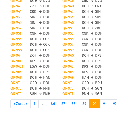
QR 936
DOH
→
DVO
QR 936
CRK
→
DVO
QR 94
ZRH
→
DOH
QR 940
DOH
→
CRK
QR 941
CRK
→
DOH
QR 942
DOH
→
SIN
QR 943
SIN
→
DOH
QR 944
DOH
→
SIN
QR 945
SIN
→
DOH
QR 946
DOH
→
SIN
QR 947
SIN
→
DOH
QR 95
DOH
→
ZRH
QR 951
CGK
→
DOH
QR 953
CGK
→
DOH
QR 954
DOH
→
CGK
QR 955
CGK
→
DOH
QR 956
DOH
→
CGK
QR 957
CGK
→
DOH
QR 958
DOH
→
CGK
QR 959
CGK
→
DOH
QR 96
ZRH
→
DOH
QR 960
DOH
→
DPS
QR 961
DPS
→
DOH
QR 962
DOH
→
DPS
QR 9621
LGW
→
DOH
QR 963
DPS
→
DOH
QR 964
DOH
→
DPS
QR 965
DPS
→
DOH
QR 968
DOH
→
HAN
QR 969
HAN
→
DOH
QR 97
ORD
→
DOH
QR 97
ORD
→
BRU
QR 970
DOH
→
PNH
QR 970
DOH
→
SGN
QR 970
SGN
→
PNH
QR 971
PNH
→
SGN
‹ Zurück
1
…
86
87
88
89
90
91
92