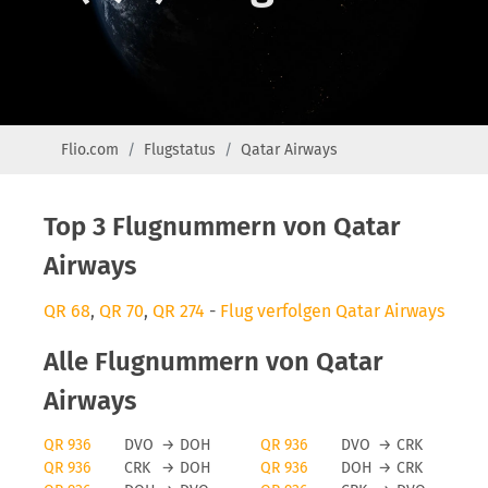
Flio.com
Flugstatus
Qatar Airways
Top 3 Flugnummern von Qatar
Airways
QR 68
,
QR 70
,
QR 274
-
Flug verfolgen Qatar Airways
Alle Flugnummern von Qatar
Airways
QR 936
DVO
→
DOH
QR 936
DVO
→
CRK
QR 936
CRK
→
DOH
QR 936
DOH
→
CRK