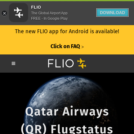
FLIO
DOWNLOAD
The Global Airport App
FREE - In Google Play
The new FLIO app for Android is available!
Click on FAQ
ᐳ
Qatar Airways
(QR) Flugstatus