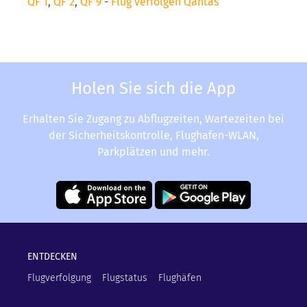
QF 1
,
QF 2
,
QF 9
-
Flug verfolgen Qantas
Holen Sie sich die App
Erhalten Sie Zugang zu Abflugzeiten, Wartezeiten bei
der Sicherheitskontrolle, Flughafen-WLAN,
Parkplätzen und mehr.
ENTDECKEN
Flugverfolgung
Flugstatus
Flughäfen