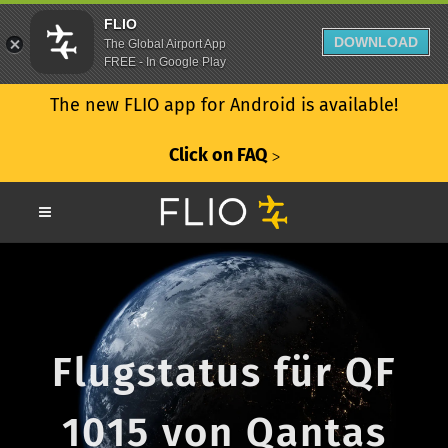
FLIO
DOWNLOAD
The Global Airport App
FREE - In Google Play
The new FLIO app for Android is available!
Click on FAQ
ᐳ
Flugstatus für QF
1015 von Qantas