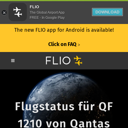
FLIO
DOWNLOAD
The Global Airport App
FREE - In Google Play
The new FLIO app for Android is available!
Click on FAQ
ᐳ
Flugstatus für QF
1210 von Qantas