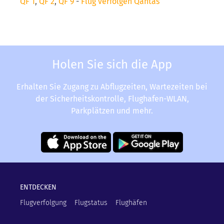
QF 1
,
QF 2
,
QF 9
-
Flug verfolgen Qantas
Holen Sie sich die App
Erhalten Sie Zugang zu Abflugzeiten, Wartezeiten bei
der Sicherheitskontrolle, Flughafen-WLAN,
Parkplätzen und mehr.
ENTDECKEN
Flugverfolgung
Flugstatus
Flughäfen