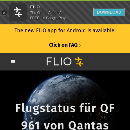
FLIO
DOWNLOAD
The Global Airport App
FREE - In Google Play
The new FLIO app for Android is available!
Click on FAQ
ᐳ
Flugstatus für QF
961 von Qantas