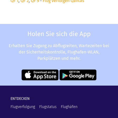
QF 1
,
QF 2
,
QF 9
-
Flug verfolgen Qantas
Holen Sie sich die App
Erhalten Sie Zugang zu Abflugzeiten, Wartezeiten bei
der Sicherheitskontrolle, Flughafen-WLAN,
Parkplätzen und mehr.
ENTDECKEN
Flugverfolgung
Flugstatus
Flughäfen