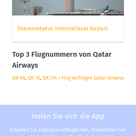
Sheremetyevo International Airport
Top 3 Flugnummern von Qatar
Airways
QR 68
,
QR 70
,
QR 274
-
Flug verfolgen Qatar Airways
Holen Sie sich die App
Erhalten Sie Zugang zu Abflugzeiten, Wartezeiten bei