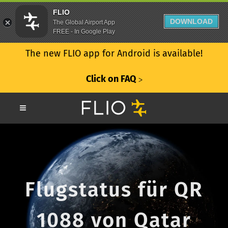
FLIO
DOWNLOAD
The Global Airport App
FREE - In Google Play
The new FLIO app for Android is available!
Click on FAQ
ᐳ
Flugstatus für QR
1088 von Qatar