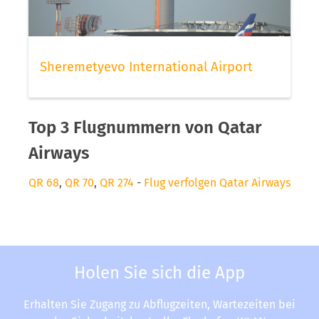
Sheremetyevo International Airport
Top 3 Flugnummern von Qatar
Airways
QR 68
,
QR 70
,
QR 274
-
Flug verfolgen Qatar Airways
Holen Sie sich die App
Erhalten Sie Zugang zu Abflugzeiten, Wartezeiten bei