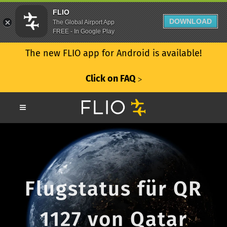
FLIO
DOWNLOAD
The Global Airport App
FREE - In Google Play
The new FLIO app for Android is available!
Click on FAQ
ᐳ
Flugstatus für QR
1127 von Qatar