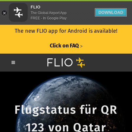
FLIO
DOWNLOAD
The Global Airport App
FREE - In Google Play
The new FLIO app for Android is available!
Click on FAQ
ᐳ
Flugstatus für QR
123 von Qatar