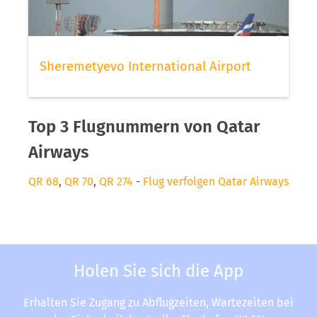
Sheremetyevo International Airport
Top 3 Flugnummern von Qatar
Airways
QR 68
,
QR 70
,
QR 274
-
Flug verfolgen Qatar Airways
Holen Sie sich die App
Erhalten Sie Zugang zu Abflugzeiten, Wartezeiten bei