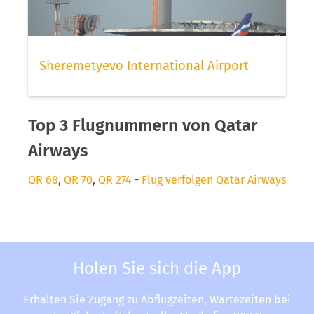
Sheremetyevo International Airport
Top 3 Flugnummern von Qatar
Airways
QR 68
,
QR 70
,
QR 274
-
Flug verfolgen Qatar Airways
Holen Sie sich die App
Erhalten Sie Zugang zu Abflugzeiten, Wartezeiten bei