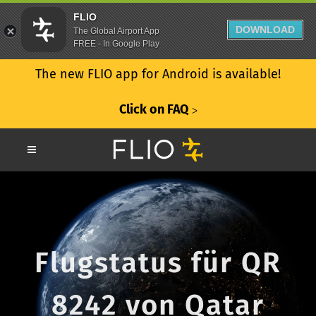
FLIO
DOWNLOAD
The Global Airport App
FREE - In Google Play
The new FLIO app for Android is available!
Click on FAQ
ᐳ
Flugstatus für QR
8242 von Qatar