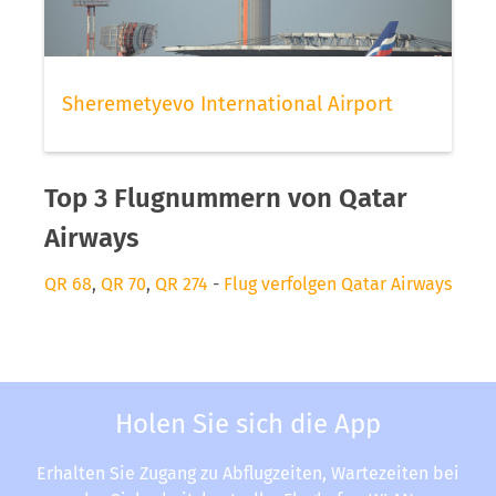
Sheremetyevo International Airport
Top 3 Flugnummern von Qatar
Airways
QR 68
,
QR 70
,
QR 274
-
Flug verfolgen Qatar Airways
Holen Sie sich die App
Erhalten Sie Zugang zu Abflugzeiten, Wartezeiten bei