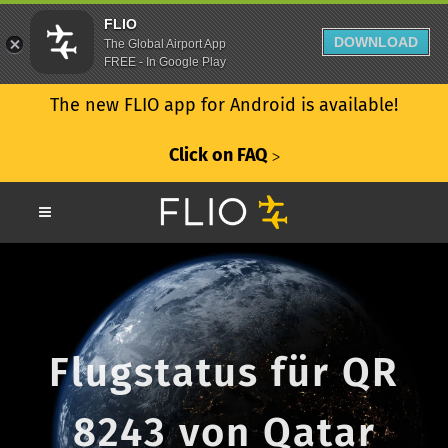
FLIO
DOWNLOAD
The Global Airport App
FREE - In Google Play
The new FLIO app for Android is available!
Click on FAQ
ᐳ
Flugstatus für QR
8243 von Qatar