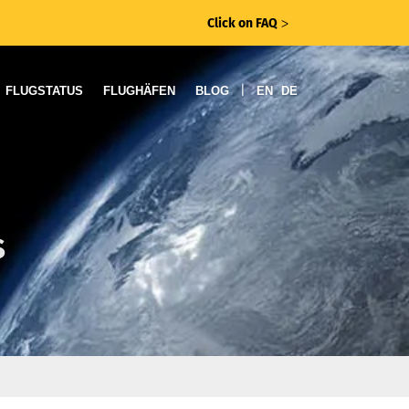
Click on FAQ
ᐳ
|
FLUGSTATUS
FLUGHÄFEN
BLOG
EN
DE
s