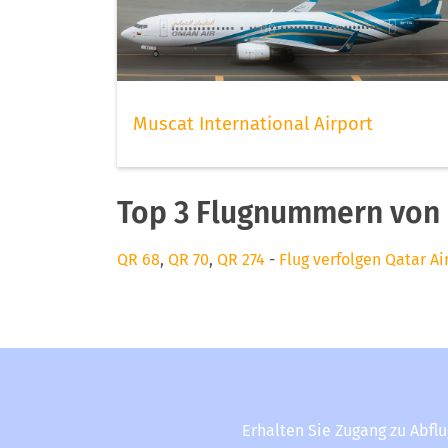
Muscat International Airport
Top 3 Flugnummern von 
QR 68
,
QR 70
,
QR 274
-
Flug verfolgen Qatar A
Erhalten Sie Zugang zu Abfl