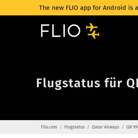
The new FLIO app for Android is a
Flugstatus für 
Flio.com
Flugstatus
Qatar Airways
QR 99