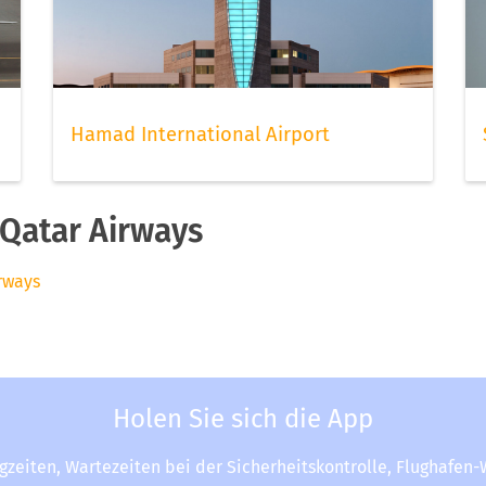
Hamad International Airport
Qatar Airways
irways
Holen Sie sich die App
ugzeiten, Wartezeiten bei der Sicherheitskontrolle, Flughafen